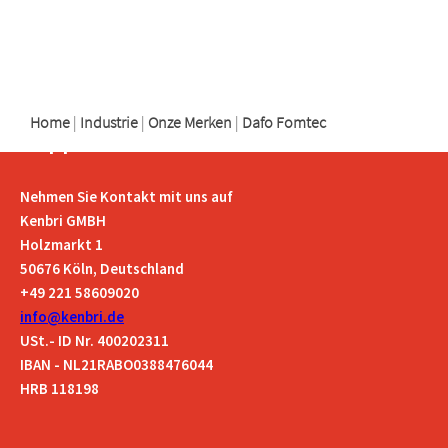
logo
logo
logo
Home
|
Industrie
|
Onze Merken
|
Dafo Fomtec
Support
Nehmen Sie Kontakt mit uns auf
Kenbri GMBH
Holzmarkt 1
50676 Köln, Deutschland
+49 221 58609020
info@kenbri.de
USt.- ID Nr. 400202311
IBAN - NL21RABO0388476044
HRB 118198