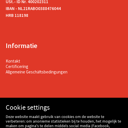
USt.- ID Nr. 400202311
IBAN - NL21RABO0388476044
HRB 118198
Informatie
Kontakt
Certificering
Allgemeine Geschäftsbedingungen
Cookie settings
Deze website maakt gebruik van cookies om de website te
verbeteren: om anonieme statistieken bij te houden, het mogelijk te
maken om pagina's te delen middels social media (Facebook,