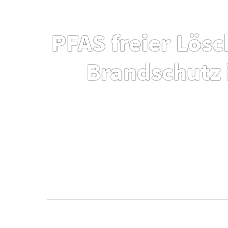
PFAS freier Lö
Brandschutz 