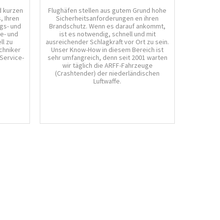
d kurzen
Flughäfen stellen aus gutem Grund hohe
, Ihren
Sicherheitsanforderungen en ihren
gs- und
Brandschutz. Wenn es darauf ankommt,
ne- und
ist es notwendig, schnell und mit
l zu
ausreichender Schlagkraft vor Ort zu sein.
chniker
Unser Know-How in diesem Bereich ist
Service-
sehr umfangreich, denn seit 2001 warten
wir täglich die ARFF-Fahrzeuge
(Crashtender) der niederländischen
Luftwaffe.