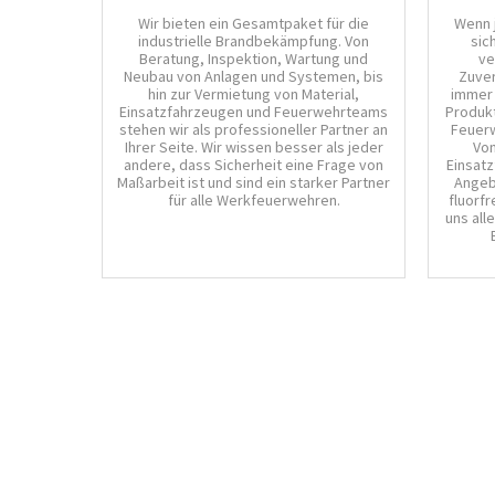
Wir bieten ein Gesamtpaket für die
Wenn 
industrielle Brandbekämpfung. Von
sic
Beratung, Inspektion, Wartung und
ve
Neubau von Anlagen und Systemen, bis
Zuver
hin zur Vermietung von Material,
immer 
Einsatzfahrzeugen und Feuerwehrteams
Produkt
stehen wir als professioneller Partner an
Feuerw
Ihrer Seite. Wir wissen besser als jeder
Von
andere, dass Sicherheit eine Frage von
Einsatz
Maßarbeit ist und sind ein starker Partner
Angeb
für alle Werkfeuerwehren.
fluorf
uns all