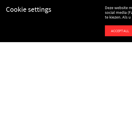
Cookie settings
Deze website m
social media (F
te kiezen. Als 
ACCEPT ALL
logo
logo
logo
Home
Support
Nehmen Sie Kontakt mit
uns auf
Kenbri GMBH