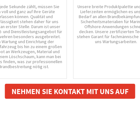
jede Sekunde zählt, müssen Sie
Unsere breite Produktpalette un
h voll und ganz auf Ihre Geräte
Lieferzeiten ermöglichen es uns
rlassen können. Qualität und
Bedarf an allen Brandbekämpfun
lässigkeit stehen daher für uns
Sicherheitsmaterialien für Mari
an erster Stelle. Darum ist unser
Offshore-Anwendungen schnel
- und Dienstleistungsangebot für
decken. Unsere zertifizierten Te
ehren besonders ausgebreitet.
stehen Garant für fachmännische 
 Wartung und Einrichtung der
uns Wartungsarbeiten.
fahrzeug bis hin zu einem großen
ot an Werkzeugen, Material und
reiem Löschschaum, kann man bei
es finden, was zur professionellen
Brandbestreitung nötig ist.
NEHMEN SIE KONTAKT MIT UNS AUF