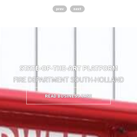
prev
next
STATE-OF-THE-ART PLATFORM
FIRE DEPARTMENT SOUTH-HOLLAND
READ BUSINESS CASE