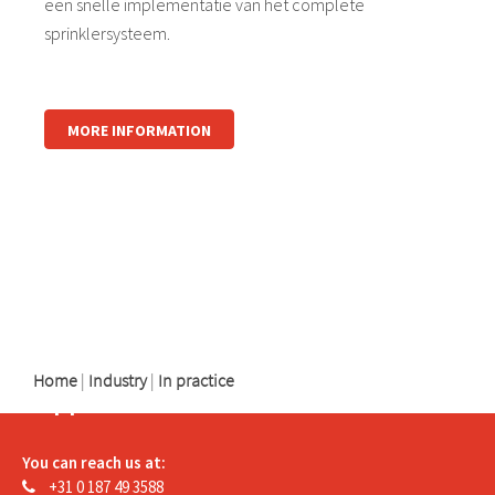
een snelle implementatie van het complete
sprinklersysteem.
MORE INFORMATION
logo
logo
logo
Home
|
Industry
|
In practice
Support
You can reach us at:
+31 0 187 49 3588