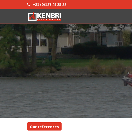
+31 (0)187 49 35 88
Our references