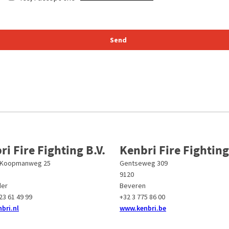
ri Fire Fighting B.V.
Kenbri Fire Fighting
 Koopmanweg 25
Gentseweg 309
9120
der
Beveren
223 61 49 99
+32 3 775 86 00
bri.nl
www.kenbri.be