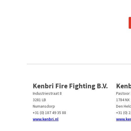
Kenbri Fire Fighting B.V.
Kenb
Industriestraat 8
Pastoor
3281 LB
1784 NX
Numansdorp
Den Hel
+31 (0) 187 49 35 88
+31 (0) 
www.kenbri.nl
www.ken