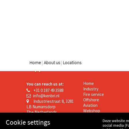
logo
logo
logo
Home
|
About us
|
Locations
Support
Kenbri
Home
You can reach us at:
Industry
+31 0 187 49 3588
Fire service
info@kenbri.nl
Offshore
Industriestraat 8, 3281
Aviation
LB Numansdorp
Webshop
The Netherlands
News
Cookie settings
Deze website m
Contact
social media (F