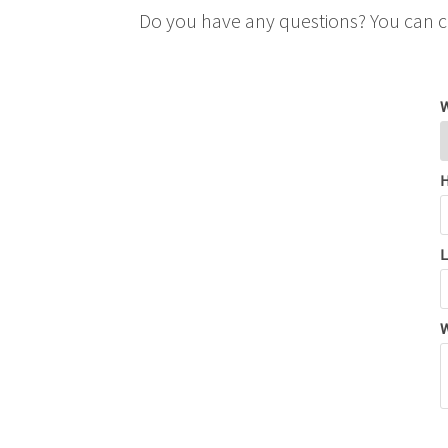
Do you have any questions? You can co
W
H
L
W