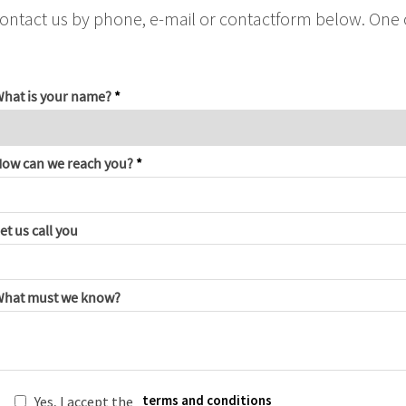
ntact us by phone, e-mail or contactform below. One o
hat is your name?
*
ow can we reach you?
*
et us call you
hat must we know?
terms and conditions
Yes, I accept the