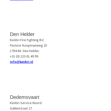
Den Helder
Kenbri Fire Fighting B.V.
Pastoor Koopmanweg 25
1784 NX Den Helder
+31 (0) 223 61 49 99
i
nfo@kenbri.nl
Dedemsvaart
Kenbri Service Noord
Galileïstraat 27