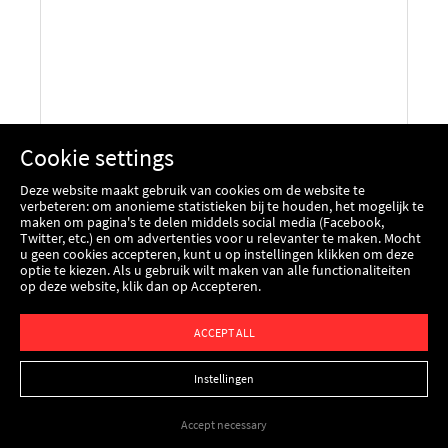
KOOLE TERMINALS
Cookie settings
Deze website maakt gebruik van cookies om de website te
verbeteren: om anonieme statistieken bij te houden, het mogelijk te
maken om pagina's te delen middels social media (Facebook,
Koole Terminals is in een toonaangevend bedrijf in
Twitter, etc.) en om advertenties voor u relevanter te maken. Mocht
u geen cookies accepteren, kunt u op instellingen klikken om deze
opslag en transport van vloeibare lading in West-
optie te kiezen. Als u gebruik wilt maken van alle functionaliteiten
Europa.
op deze website, klik dan op Accepteren.
ACCEPT ALL
LEES MEER
Instellingen
Accept necessary