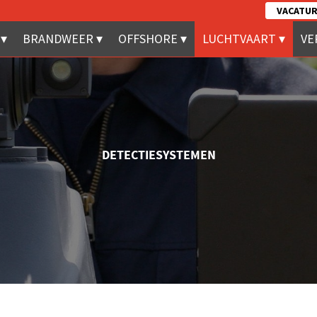
VACATUR
BRANDWEER
OFFSHORE
LUCHTVAART
VE
DETECTIESYSTEMEN