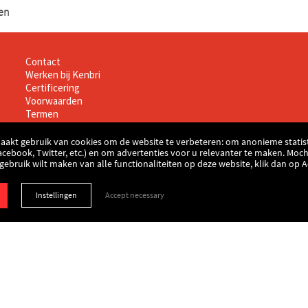
en
Informatie
Contact
Werken bij Kenbri
Certificering
Voorwaarden
Termen
Disclaimer
Privacy & cookie verklaring
aakt gebruik van cookies om de website te verbeteren: om anonieme statist
acebook, Twitter, etc.) en om advertenties voor u relevanter te maken. Moch
u gebruik wilt maken van alle functionaliteiten op deze website, klik dan op 
Instellingen
Accept necessary