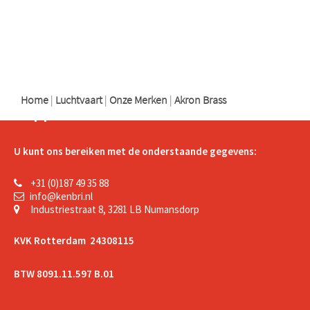
logo
logo
logo
Home
|
Luchtvaart
|
Onze Merken
|
Akron Brass
Support
U kunt ons bereiken met de onderstaande gegevens:
+31 (0)187 49 35 88
info@kenbri.nl
Industriestraat 8, 3281 LB Numansdorp
KVK Rotterdam 24308115
BTW 8091.11.597 B.01