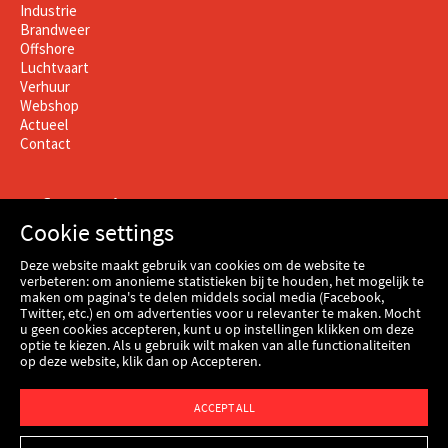
Industrie
Brandweer
Offshore
Luchtvaart
Verhuur
Webshop
Actueel
Contact
Informatie
Cookie settings
Contact
Deze website maakt gebruik van cookies om de website te
Werken bij Kenbri
verbeteren: om anonieme statistieken bij te houden, het mogelijk te
maken om pagina's te delen middels social media (Facebook,
Certificering
Twitter, etc.) en om advertenties voor u relevanter te maken. Mocht
Voorwaarden
u geen cookies accepteren, kunt u op instellingen klikken om deze
Termen
optie te kiezen. Als u gebruik wilt maken van alle functionaliteiten
Disclaimer
op deze website, klik dan op Accepteren.
Privacy & cookie verklaring
ACCEPT ALL