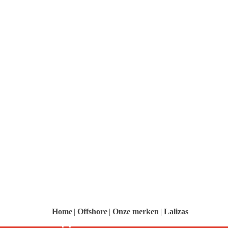
logo
logo
logo
Home
|
Offshore
|
Onze merken
|
Lalizas
Support
Kenbri