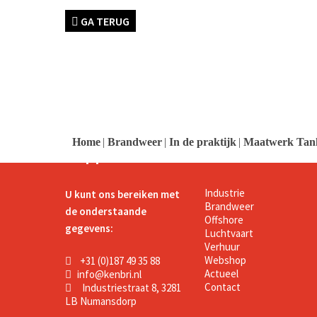
GA TERUG
logo
logo
logo
Home
|
Brandweer
|
In de praktijk
|
Maatwerk Tank
Support
Kenbri
Industrie
U kunt ons bereiken met
Brandweer
de onderstaande
Offshore
gegevens:
Luchtvaart
Verhuur
Webshop
+31 (0)187 49 35 88
Actueel
info@kenbri.nl
Contact
Industriestraat 8, 3281
LB Numansdorp