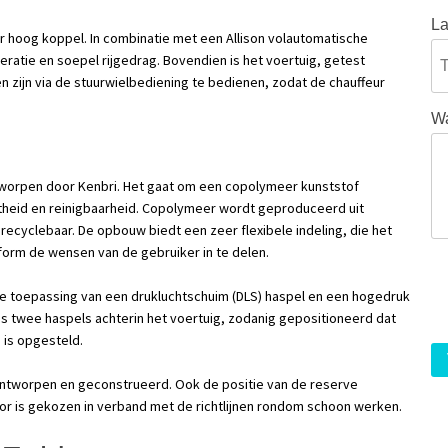
La
r hoog koppel. In combinatie met een Allison volautomatische
leratie en soepel rijgedrag. Bovendien is het voertuig, getest
n zijn via de stuurwielbediening te bedienen, zodat de chauffeur
Wa
worpen door Kenbri. Het gaat om een copolymeer kunststof
heid en reinigbaarheid. Copolymeer wordt geproduceerd uit
recyclebaar. De opbouw biedt een zeer flexibele indeling, die het
orm de wensen van de gebruiker in te delen.
e toepassing van een drukluchtschuim (DLS) haspel en een hogedruk
dus twee haspels achterin het voertuig, zodanig gepositioneerd dat
 is opgesteld.
ontworpen en geconstrueerd. Ook de positie van de reserve
oor is gekozen in verband met de richtlijnen rondom schoon werken.