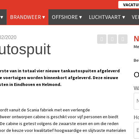
VACATU
BRANDWEER
OFFSHORE
LUCHTVAART
VE
N
02/2020
tospuit
Me
Be
eerste van in totaal vier nieuwe tankautospuiten afgeleverd
O
re voertuigen worden binnenkort afgeleverd. Deze nieuwe
ten in Eindhoven en Helmond.
Wa
wordt vanuit de Scania fabriek met een verlengde
eer ontworpen cabine is geschikt voor vijf personen en biedt
Ho
e cabine is getest volgens de zwaarste eisen en om die reden
oor de keuze voor kwalitatief hoogwaardige en slijtvaste materialen