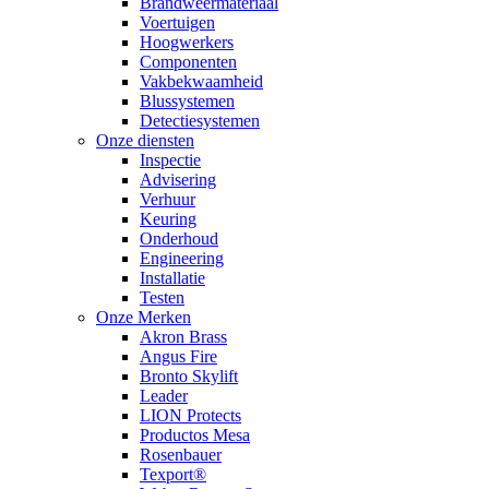
Brandweermateriaal
Voertuigen
Hoogwerkers
Componenten
Vakbekwaamheid
Blussystemen
Detectiesystemen
Onze diensten
Inspectie
Advisering
Verhuur
Keuring
Onderhoud
Engineering
Installatie
Testen
Onze Merken
Akron Brass
Angus Fire
Bronto Skylift
Leader
LION Protects
Productos Mesa
Rosenbauer
Texport®