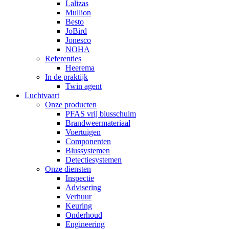
Lalizas
Mullion
Besto
JoBird
Jonesco
NOHA
Referenties
Heerema
In de praktijk
Twin agent
Luchtvaart
Onze producten
PFAS vrij blusschuim
Brandweermateriaal
Voertuigen
Componenten
Blussystemen
Detectiesystemen
Onze diensten
Inspectie
Advisering
Verhuur
Keuring
Onderhoud
Engineering