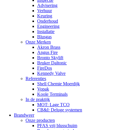
Inspectie
Advisering
Verhuur
Keuring
Onderhoud
Engineering
Installatie
Blusgas
Onze Merken
Akron Brass
Angus Fire
Bronto Skylift
Bruker Daltonic
FireDos
Kennedy Valve
Referenties
Shell Chemie Moerdijk
Vopak
Koole Terminals
In de praktijk
MOT: Lage TCO
CB&I: Deluge systemen
Brandweer
Onze producten
PFAS vrij blusschuim