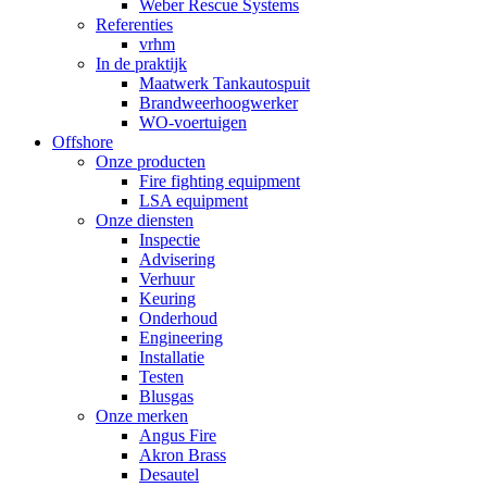
Weber Rescue Systems
Referenties
vrhm
In de praktijk
Maatwerk Tankautospuit
Brandweerhoogwerker
WO-voertuigen
Offshore
Onze producten
Fire fighting equipment
LSA equipment
Onze diensten
Inspectie
Advisering
Verhuur
Keuring
Onderhoud
Engineering
Installatie
Testen
Blusgas
Onze merken
Angus Fire
Akron Brass
Desautel