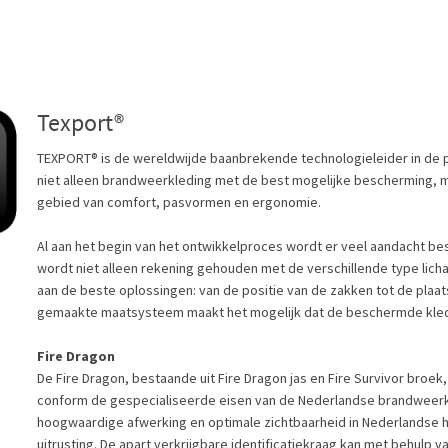
Texport®
TEXPORT® is de wereldwijde baanbrekende technologieleider in de 
niet alleen brandweerkleding met de best mogelijke bescherming, m
gebied van comfort, pasvormen en ergonomie.
Al aan het begin van het ontwikkelproces wordt er veel aandacht be
wordt niet alleen rekening gehouden met de verschillende type lich
aan de beste oplossingen: van de positie van de zakken tot de plaa
gemaakte maatsysteem maakt het mogelijk dat de beschermde kleding
Fire Dragon
De Fire Dragon, bestaande uit Fire Dragon jas en Fire Survivor bro
conform de gespecialiseerde eisen van de Nederlandse brandweer
hoogwaardige afwerking en optimale zichtbaarheid in Nederlandse hu
uitrusting. De apart verkrijgbare identificatiekraag kan met behulp 