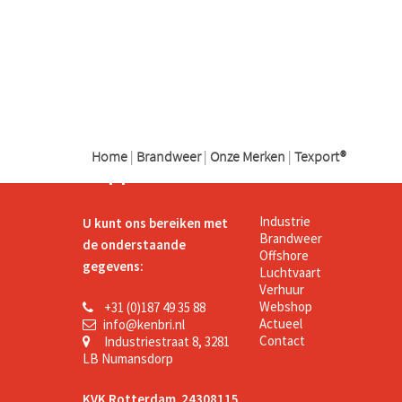
logo
logo
logo
Home
|
Brandweer
|
Onze Merken
|
Texport®
Support
Kenbri
Industrie
U kunt ons bereiken met
Brandweer
de onderstaande
Offshore
gegevens:
Luchtvaart
Verhuur
Webshop
+31 (0)187 49 35 88
Actueel
info@kenbri.nl
Contact
Industriestraat 8, 3281
LB Numansdorp
KVK Rotterdam 24308115