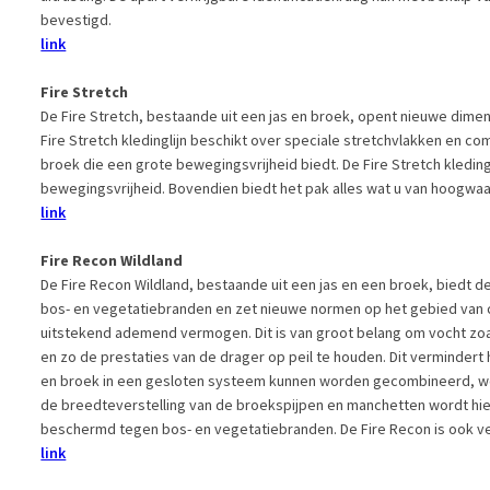
bevestigd.​
link
Fire Stretch
De Fire Stretch, bestaande uit een jas en broek, opent nieuwe dime
Fire Stretch kledinglijn beschikt over speciale stretchvlakken en co
broek die een grote bewegingsvrijheid biedt. De Fire Stretch kleding
bewegingsvrijheid. Bovendien biedt het pak alles wat u van hoogwaar
link
Fire Recon Wildland
De Fire Recon Wildland, bestaande uit een jas en een broek, biedt 
bos- en vegetatiebranden en zet nieuwe normen op het gebied van c
uitstekend ademend vermogen. Dit is van groot belang om vocht zo
en zo de prestaties van de drager op peil te houden. Dit vermindert h
en broek in een gesloten systeem kunnen worden gecombineerd, wor
de breedteverstelling van de broekspijpen en manchetten wordt h
beschermd tegen bos- en vegetatiebranden. De Fire Recon is ook ve
link