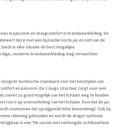
nsies in pasvorm en draagcomfort in brandweerkleding. De
mbineert deze met een bijzonder korte jas en snit van de
 biedt in elke situatie de best mogelijke
dige, moderne brandweerkleding mag verwachten.​​​​​​
de hoogste technische standaard voor het bestrijden van
omfort en pasvorm. De 1-laags structuur zorgt voor een
als zweet zo goed mogelijk van het lichaam weg te houden
et risico op oververhitting van het lichaam. Doordat de jas
dt voorkomen dat opstijgende hitte binnendringt. Ook bij
iermee rekening gehouden en wordt de drager optimaal
rkrijgbaar in een THL-versie met verhoogde zichtbaarheid.