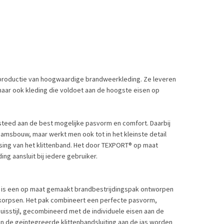
productie van hoogwaardige brandweerkleding. Ze leveren
aar ook kleding die voldoet aan de hoogste eisen op
steed aan de best mogelijke pasvorm en comfort. Daarbij
aamsbouw, maar werkt men ook tot in het kleinste detail
tsing van het klittenband. Het door TEXPORT® op maat
 aansluit bij iedere gebruiker.
ek, is een op maat gemaakt brandbestrijdingspak ontworpen
korpsen. Het pak combineert een perfecte pasvorm,
isstijl, gecombineerd met de individuele eisen aan de
van de geïntegreerde klittenbandsluiting aan de jas worden