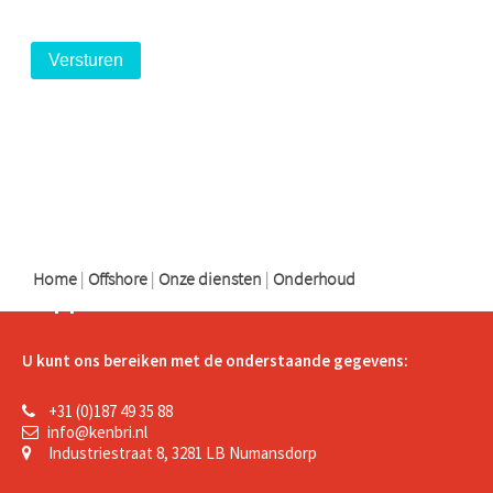
logo
logo
logo
Home
|
Offshore
|
Onze diensten
|
Onderhoud
Support
U kunt ons bereiken met de onderstaande gegevens:
+31 (0)187 49 35 88
info@kenbri.nl
Industriestraat 8, 3281 LB Numansdorp