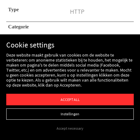
HTTP
Functioneel
Cookie settings
HSID
Deze website maakt gebruik van cookies om de website te
verbeteren: om anonieme statistieken bij te houden, het mogelijk te
Google
maken om pagina's te delen middels social media (Facebook,
Twitter, etc.) en om advertenties voor u relevanter te maken. Mocht
u geen cookies accepteren, kunt u op instellingen klikken om deze
Google gebruikt de
optie te kiezen. Als u gebruik wilt maken van alle functionaliteiten
op deze website, klik dan op Accepteren.
cookies 'SID' en 'HSID',
die digitaal
ACCEPT ALL
ondertekende en
Instellingen
gecodeerde gegevens
bevatten over de
Accept necessary
account-ID van een