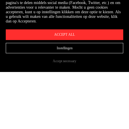
pagina's te delen middels social media (Facebook, Twitter, etc.) en om
advertenties voor u relevanter te maken. Mocht u geen cookies
accepteren, kunt u op instellingen klikken om deze optie te kiezen. Als
u gebruik wilt maken van alle functionaliteiten op deze website, klik
dan op Accepteren.
ACCEPT ALL
Instellingen
Accept necessary
HOOGWERKERS