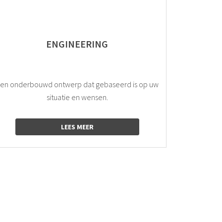
ENGINEERING
en onderbouwd ontwerp dat gebaseerd is op uw
situatie en wensen.
LEES MEER