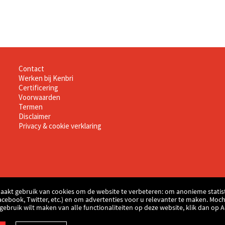
Informatie
Contact
Werken bij Kenbri
Certificering
Voorwaarden
Termen
Disclaimer
Privacy & cookie verklaring
aakt gebruik van cookies om de website te verbeteren: om anonieme statist
acebook, Twitter, etc.) en om advertenties voor u relevanter te maken. Moch
u gebruik wilt maken van alle functionaliteiten op deze website, klik dan op 