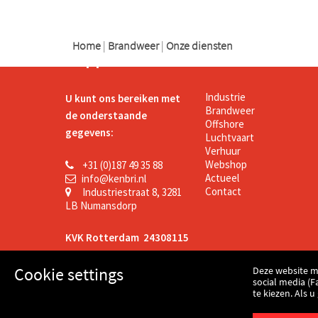
logo
Home
|
Brandweer
|
Onze diensten
Support
Kenbri
Industrie
U kunt ons bereiken met
Brandweer
de onderstaande
Offshore
gegevens:
Luchtvaart
Verhuur
Webshop
+31 (0)187 49 35 88
Actueel
info@kenbri.nl
Contact
Industriestraat 8, 3281
LB Numansdorp
KVK Rotterdam 24308115
Cookie settings
Deze website m
BTW 8091.11.597 B.01
social media (F
te kiezen. Als 