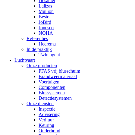
Desautel
Lalizas
Mullion
Besto
JoBird
Jonesco
NOHA
Referenties
Heerema
In de praktijk
Twin agent
Luchtvaart
Onze producten
PFAS vrij blusschuim
Brandweermateriaal
Voertuigen
Componenten
Blussystemen
Detectiesystemen
Onze diensten
Inspectie
Advisering
Verhuur
Keuring
Onderhoud