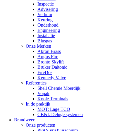
Inspectie
Advisering
Verhuur
Keuring
Onderhoud
Engineering
Installatie
Blusgas
Onze Merken
Akron Brass
Angus Fire
Bronto Skylift
Bruker Daltonic
FireDos
Kennedy Valve
Referenties
Shell Chemie Moerdijk
Vopak
Koole Terminals
In de praktijk
MOT: Lage TCO
CB&I: Deluge systemen
Brandweer
Onze producten
PFAS vrij blusschuim