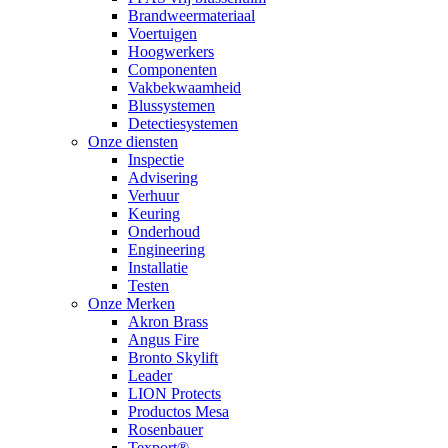
Brandweermateriaal
Voertuigen
Hoogwerkers
Componenten
Vakbekwaamheid
Blussystemen
Detectiesystemen
Onze diensten
Inspectie
Advisering
Verhuur
Keuring
Onderhoud
Engineering
Installatie
Testen
Onze Merken
Akron Brass
Angus Fire
Bronto Skylift
Leader
LION Protects
Productos Mesa
Rosenbauer
Texport®