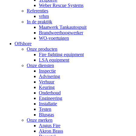
Weber Rescue Systems
Referenties
vrhm
In de praktijk
Maatwerk Tankautospuit
Brandweerhoogwerker
WO-voertuigen
Offshore
Onze producten
Fire fighting equipment
LSA equipment
Onze diensten
Inspectie
Advisering
Verhuur
Keuring
Onderhoud
Engineering
Installatie
Testen
Blusgas
Onze merken
Angus Fire
Akron Brass