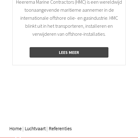
Heerema Marine Contractors (HMC) is een wereldwijd
toonaangevende maritieme aannemer in de
internationale offshore olie- en gasindustrie. HMC
blinkt uit in het transporteren, installeren en
verwijderen van offshore-installaties.
LEES MEER
logo
logo
logo
Home
|
Luchtvaart
|
Referenties
Support