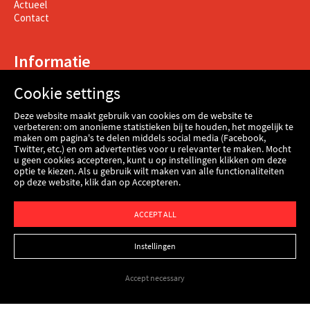
Actueel
Contact
Informatie
Cookie settings
Contact
Werken bij Kenbri
Deze website maakt gebruik van cookies om de website te
Certificering
verbeteren: om anonieme statistieken bij te houden, het mogelijk te
maken om pagina's te delen middels social media (Facebook,
Voorwaarden
Twitter, etc.) en om advertenties voor u relevanter te maken. Mocht
Termen
u geen cookies accepteren, kunt u op instellingen klikken om deze
Disclaimer
optie te kiezen. Als u gebruik wilt maken van alle functionaliteiten
Privacy & cookie verklaring
op deze website, klik dan op Accepteren.
ACCEPT ALL
Instellingen
Accept necessary