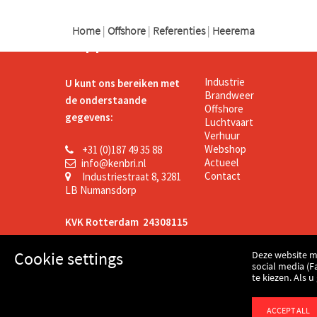
Home
|
Offshore
|
Referenties
|
Heerema
Support
Kenbri
Industrie
U kunt ons bereiken met
Brandweer
de onderstaande
Offshore
gegevens:
Luchtvaart
Verhuur
Webshop
+31 (0)187 49 35 88
Actueel
info@kenbri.nl
Contact
Industriestraat 8, 3281
LB Numansdorp
KVK Rotterdam 24308115
Cookie settings
Deze website m
BTW 8091.11.597 B.01
social media (F
te kiezen. Als 
ACCEPT ALL
© Copyright 2026
Kenbri