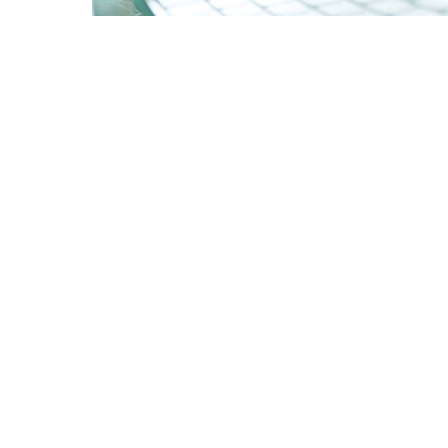
logo
logo
logo