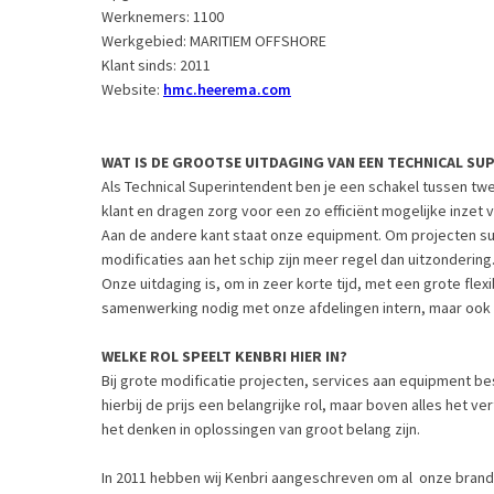
Werknemers:
1100
Werkgebied:
MARITIEM OFFSHORE
Klant sinds:
2011
Website:
hmc.heerema.com
WAT IS DE GROOTSE UITDAGING VAN EEN TECHNICAL SU
Als Technical Superintendent ben je een schakel tussen tw
klant en dragen zorg voor een zo efficiënt mogelijke inzet 
Aan de andere kant staat onze equipment. Om projecten suc
modificaties aan het schip zijn meer regel dan uitzondering
Onze uitdaging is, om in zeer korte tijd, met een grote fle
samenwerking nodig met onze afdelingen intern, maar ook
WELKE ROL SPEELT KENBRI HIER IN?
Bij grote modificatie projecten, services aan equipment bes
hierbij de prijs een belangrijke rol, maar boven alles het v
het denken in oplossingen van groot belang zijn.
In 2011 hebben wij Kenbri aangeschreven om al onze brandsl