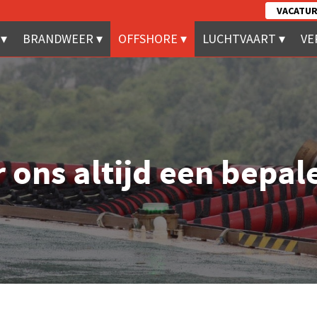
VACATUR
BRANDWEER
OFFSHORE
LUCHTVAART
VE
or ons altijd een bepal