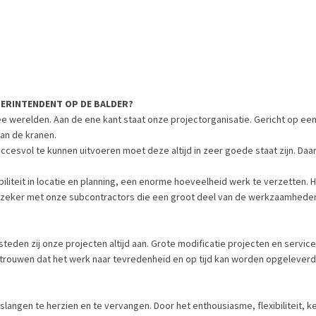
PERINTENDENT OP DE BALDER?
ee werelden. Aan de ene kant staat onze projectorganisatie. Gericht op ee
van de kranen.
cesvol te kunnen uitvoeren moet deze altijd in zeer goede staat zijn. Daa
.
xibiliteit in locatie en planning, een enorme hoeveelheid werk te verzetten
 zeker met onze subcontractors die een groot deel van de werkzaamheden 
teden zij onze projecten altijd aan. Grote modificatie projecten en service
ertrouwen dat het werk naar tevredenheid en op tijd kan worden opgeleverd. H
angen te herzien en te vervangen. Door het enthousiasme, flexibiliteit, k