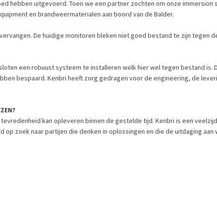
goed hebben uitgevoerd. Toen we een partner zochten om onze immersion s
 equipment en brandweermaterialen aan boord van de Balder.
vervangen. De huidige monitoren bleken niet goed bestand te zijn tegen d
sloten een robuust systeem te installeren welk hier wel tegen bestand is
bben bespaard. Kenbri heeft zorg gedragen voor de engineering, de leverin
EZEN?
 tevredenheid kan opleveren binnen de gestelde tijd. Kenbri is een veelzij
ijd op zoek naar partijen die denken in oplossingen en die de uitdaging aan 