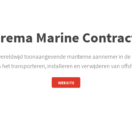
rema Marine Contrac
reldwijd toonaangevende maritieme aannemer in de int
n het transporteren, installeren en verwijderen van offsh
WEBSITE