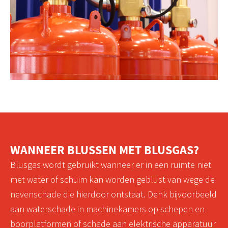
WANNEER BLUSSEN MET BLUSGAS?
Blusgas wordt gebruikt wanneer er in een ruimte niet
met water of schuim kan worden geblust van wege de
nevenschade die hierdoor ontstaat. Denk bijvoorbeeld
aan waterschade in machinekamers op schepen en
boorplatformen of schade aan elektrische apparatuur