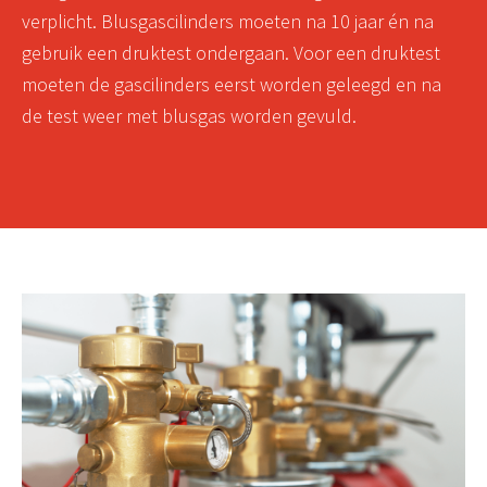
verplicht. Blusgascilinders moeten na 10 jaar én na
gebruik een druktest ondergaan. Voor een druktest
moeten de gascilinders eerst worden geleegd en na
de test weer met blusgas worden gevuld.