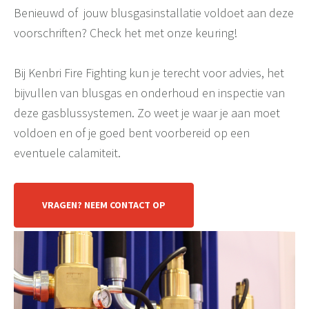
Benieuwd of jouw blusgasinstallatie voldoet aan deze
voorschriften? Check het met onze keuring!
Bij Kenbri Fire Fighting kun je terecht voor advies, het
bijvullen van blusgas en onderhoud en inspectie van
deze gasblussystemen. Zo weet je waar je aan moet
voldoen en of je goed bent voorbereid op een
eventuele calamiteit.
VRAGEN? NEEM CONTACT OP