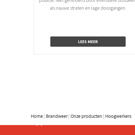
als nauwe straten en lage doorgangen.
LEES MEER
logo
logo
logo
Home
|
Brandweer
|
Onze producten
|
Hoogwerkers
Support
Kenbri