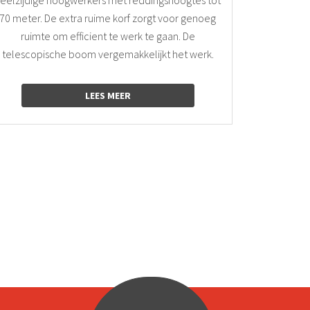
70 meter. De extra ruime korf zorgt voor genoeg
ruimte om efficient te werk te gaan. De
telescopische boom vergemakkelijkt het werk.
LEES MEER