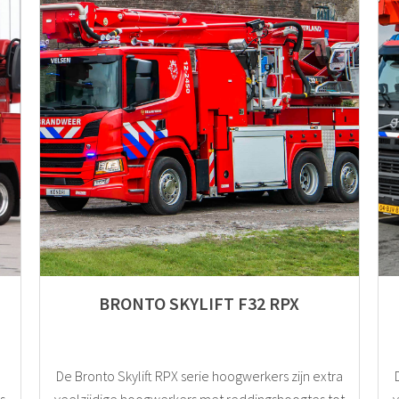
BRONTO SKYLIFT F32 RPX
De Bronto Skylift RPX serie hoogwerkers zijn extra
s
veelzijdige hoogwerkers met reddingshoogtes tot
v