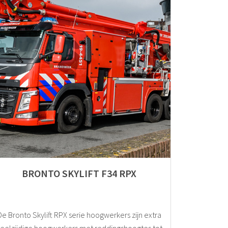
BRONTO SKYLIFT F34 RPX
De Bronto Skylift RPX serie hoogwerkers zijn extra
eelzijdige hoogwerkers met reddingshoogtes tot