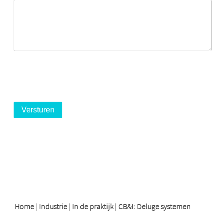
logo
logo
logo
Home
|
Industrie
|
In de praktijk
|
CB&I: Deluge systemen
Support