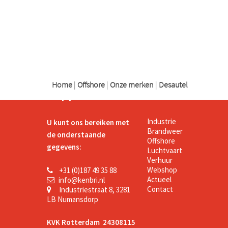
logo
logo
logo
Home
|
Offshore
|
Onze merken
|
Desautel
Support
Kenbri
Industrie
U kunt ons bereiken met
Brandweer
de onderstaande
Offshore
gegevens:
Luchtvaart
Verhuur
Webshop
+31 (0)187 49 35 88
Actueel
info@kenbri.nl
Contact
Industriestraat 8, 3281
LB Numansdorp
KVK Rotterdam 24308115