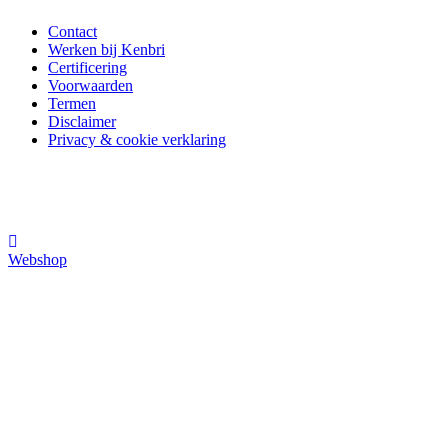
Contact
Werken bij Kenbri
Certificering
Voorwaarden
Termen
Disclaimer
Privacy & cookie verklaring
Webshop
© Copyright 2026
Kenbri
Cookie settings
Deze website maakt gebruik van cookies om de website te
verbeteren: om anonieme statistieken bij te houden, het mogelijk te
maken om pagina's te delen middels social media (Facebook,
Twitter, etc.) en om advertenties voor u relevanter te maken. Mocht
u geen cookies accepteren, kunt u op instellingen klikken om deze