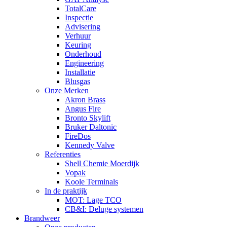
TotalCare
Inspectie
Advisering
Verhuur
Keuring
Onderhoud
Engineering
Installatie
Blusgas
Onze Merken
Akron Brass
Angus Fire
Bronto Skylift
Bruker Daltonic
FireDos
Kennedy Valve
Referenties
Shell Chemie Moerdijk
Vopak
Koole Terminals
In de praktijk
MOT: Lage TCO
CB&I: Deluge systemen
Brandweer