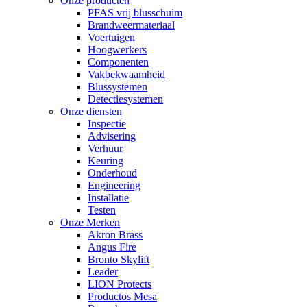
Onze producten
PFAS vrij blusschuim
Brandweermateriaal
Voertuigen
Hoogwerkers
Componenten
Vakbekwaamheid
Blussystemen
Detectiesystemen
Onze diensten
Inspectie
Advisering
Verhuur
Keuring
Onderhoud
Engineering
Installatie
Testen
Onze Merken
Akron Brass
Angus Fire
Bronto Skylift
Leader
LION Protects
Productos Mesa