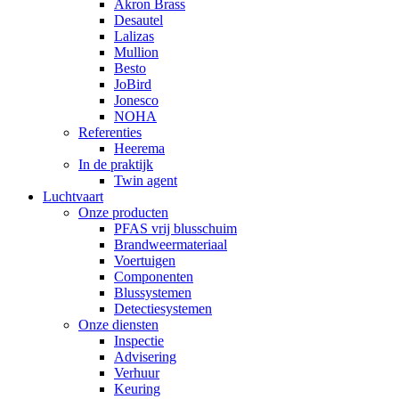
Akron Brass
Desautel
Lalizas
Mullion
Besto
JoBird
Jonesco
NOHA
Referenties
Heerema
In de praktijk
Twin agent
Luchtvaart
Onze producten
PFAS vrij blusschuim
Brandweermateriaal
Voertuigen
Componenten
Blussystemen
Detectiesystemen
Onze diensten
Inspectie
Advisering
Verhuur
Keuring