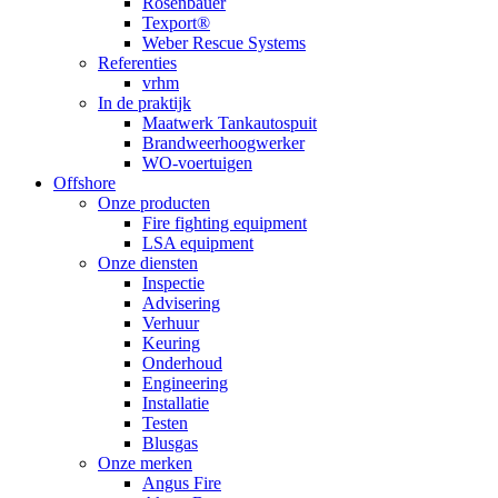
Rosenbauer
Texport®
Weber Rescue Systems
Referenties
vrhm
In de praktijk
Maatwerk Tankautospuit
Brandweerhoogwerker
WO-voertuigen
Offshore
Onze producten
Fire fighting equipment
LSA equipment
Onze diensten
Inspectie
Advisering
Verhuur
Keuring
Onderhoud
Engineering
Installatie
Testen
Blusgas
Onze merken
Angus Fire