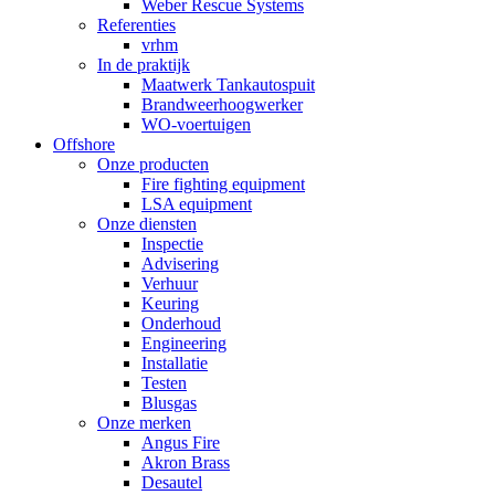
Weber Rescue Systems
Referenties
vrhm
In de praktijk
Maatwerk Tankautospuit
Brandweerhoogwerker
WO-voertuigen
Offshore
Onze producten
Fire fighting equipment
LSA equipment
Onze diensten
Inspectie
Advisering
Verhuur
Keuring
Onderhoud
Engineering
Installatie
Testen
Blusgas
Onze merken
Angus Fire
Akron Brass
Desautel