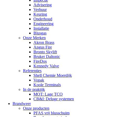
Inspectie
Advisering
Verhuur
Keuring
Onderhoud
Engineering
Installatie
Blusgas
Onze Merken
Akron Brass
Angus Fire
Bronto Skylift
Bruker Daltonic
FireDos
Kennedy Valve
Referenties
Shell Chemie Moerdijk
Vopak
Koole Terminals
In de praktijk
MOT: Lage TCO
CB&I: Deluge systemen
Brandweer
Onze producten
PFAS vrij blusschuim