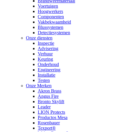
Brandweermateriaal
Voertuigen
Hoogwerkers
Componenten
Vakbekwaamheid
Blussystemen
Detectiesystemen
Onze diensten
Inspectie
Advisering
Verhuur
Keuring
Onderhoud
Engineering
Installatie
Testen
Onze Merken
Akron Brass
Angus Fire
Bronto Skylift
Leader
LION Protects
Productos Mesa
Rosenbauer
Texport®