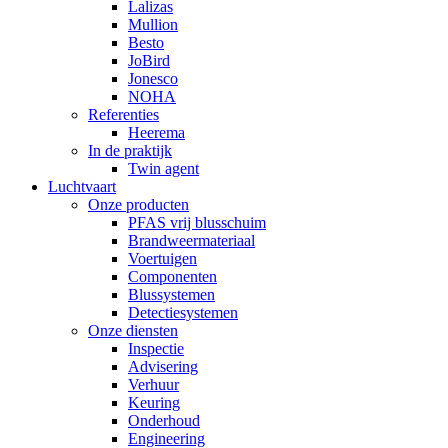
Lalizas
Mullion
Besto
JoBird
Jonesco
NOHA
Referenties
Heerema
In de praktijk
Twin agent
Luchtvaart
Onze producten
PFAS vrij blusschuim
Brandweermateriaal
Voertuigen
Componenten
Blussystemen
Detectiesystemen
Onze diensten
Inspectie
Advisering
Verhuur
Keuring
Onderhoud
Engineering