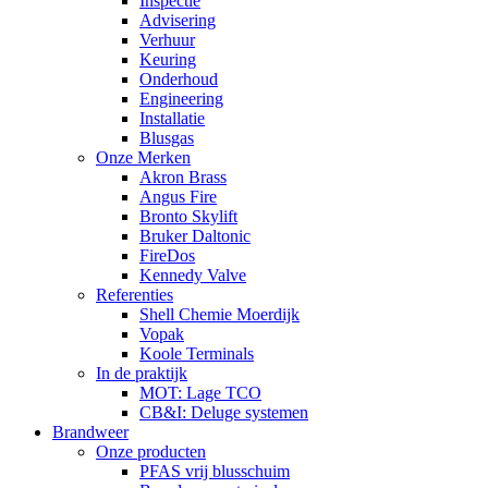
Inspectie
Advisering
Verhuur
Keuring
Onderhoud
Engineering
Installatie
Blusgas
Onze Merken
Akron Brass
Angus Fire
Bronto Skylift
Bruker Daltonic
FireDos
Kennedy Valve
Referenties
Shell Chemie Moerdijk
Vopak
Koole Terminals
In de praktijk
MOT: Lage TCO
CB&I: Deluge systemen
Brandweer
Onze producten
PFAS vrij blusschuim