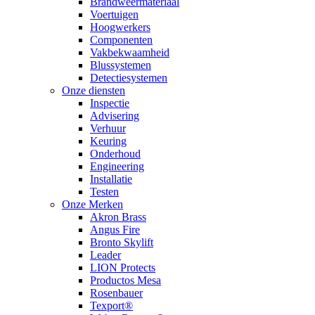
Brandweermateriaal
Voertuigen
Hoogwerkers
Componenten
Vakbekwaamheid
Blussystemen
Detectiesystemen
Onze diensten
Inspectie
Advisering
Verhuur
Keuring
Onderhoud
Engineering
Installatie
Testen
Onze Merken
Akron Brass
Angus Fire
Bronto Skylift
Leader
LION Protects
Productos Mesa
Rosenbauer
Texport®