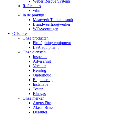
Weber Rescue Systems
Referenties
vrhm
In de praktijk
Maatwerk Tankautospuit
Brandweerhoogwerker
WO-voertuigen
Offshore
Onze producten
Fire fighting equipment
LSA equipment
Onze diensten
Inspectie
Advisering
Verhuur
Keuring
Onderhoud
Engineering
Installatie
Testen
Blusgas
Onze merken
Angus Fire
Akron Brass
Desautel