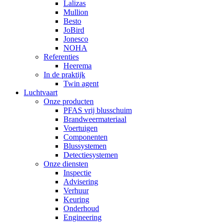
Lalizas
Mullion
Besto
JoBird
Jonesco
NOHA
Referenties
Heerema
In de praktijk
Twin agent
Luchtvaart
Onze producten
PFAS vrij blusschuim
Brandweermateriaal
Voertuigen
Componenten
Blussystemen
Detectiesystemen
Onze diensten
Inspectie
Advisering
Verhuur
Keuring
Onderhoud
Engineering