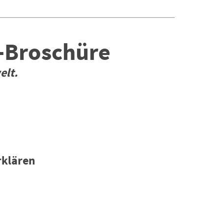
-Broschüre
elt
.
rklären