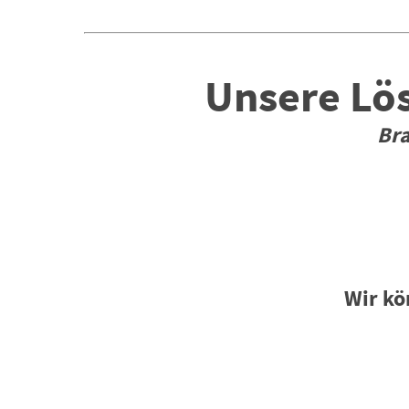
Unsere Lö
Bra
Wir kö