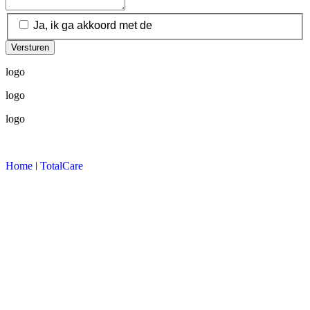
Ja, ik ga akkoord met de
logo
logo
logo
Home
|
TotalCare
© Copyright 2026
Kenbri
Cookie settings
Deze website maakt gebruik van cookies om de website te
verbeteren: om anonieme statistieken bij te houden, het mogelijk te
maken om pagina's te delen middels social media (Facebook,
Twitter, etc.) en om advertenties voor u relevanter te maken. Mocht
u geen cookies accepteren, kunt u op instellingen klikken om deze
optie te kiezen. Als u gebruik wilt maken van alle functionaliteiten