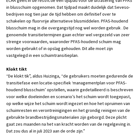
ECHA geeft in de restrictie een tijdpad voor de uitfasering van PFAS
in blusschuim opgenomen. Dat tijdpad maakt duidelijk dat Seveso-
bedrijven nog tien jaar de tijd hebben om definitief over te
schakelen op fluorvrije alternatieve blusmiddelen. PFAS-houdend
blusschuim mag in die overgangstijd nog wel worden gebruik . De
genoemde transitietermijnen gaan echter wel vergezeld van zeer
strenge voorwaarden, waaronder PFAS-houdend schuim mag
worden gebruikt of in opslag gehouden. Dit alle moet zijn
vastgelegd in een schuimtransitieplan.
Klokt tikt
“De klokt tik”, aldus Huizinga, “de gebruikers moeten gedurende de
transitiefase een locatie-specifiek ‘managementplan voor PFAS-
houdend blusschuim’ opstellen, waarin gedetailleerd is beschreven
voor welke doeleinden en scenario’s het schuim wordt toegepast,
op welke wijze het schuim wordt ingezet en hoe het opruimen van
schuimresten en verontreinigingen en het grondig reinigen van de
gebruikte brandbestrijdingsmaterialen zijn geborgd. Deze plicht
gaat zes maanden na het van kracht worden van de regelgeving in.
Dat zou dus al in juli 2023 aan de orde zijn.”