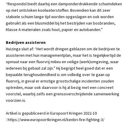
“Respondol biedt daarbij een damponderdrukkende schuimdeken
op niet ontstoken koolwaterstoffen. Bovendien kan dit zeer
stabiele schuim lange tijd worden opgeslagen en ook worden
gebruikt als een blusmiddel bij het bestrijden van bosbranden,
Klasse A-materialen zoals hout, papier en autobanden.”
Bedrijven assisteren
Huizinga sluit af: “Het wordt dringen geblazen om de bedrijven te
assisteren met hun managementplan, maar het is tegelijkertijd de
opmaat naar een fluorvrij milieu en veilige (werk)omgeving, waar
iedereen bij gebaat zal zijn.” Hij begrijpt heel goed dat er een
bepaalde terughoudendheid is om volledig over te gaan op
fluorvrij, in geval er ernstige grootschalige incidenten zouden
optreden, maar ook daarvoor is hij al bezig met een concreet
voorstel, waarbij zelfs een grensoverschrijdende samenwerking
voorzien is.
Artikel is gepubliceerd in Europoort Kringen 2022-10
: https://www.europoortkringen.nl/kenbri-fire-fighting-3/