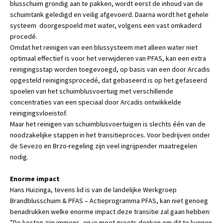
blusschuim grondig aan te pakken, wordt eerst de inhoud van de
schuimtank geledigd en veilig afgevoerd. Daarna wordt het gehele
systeem doorgespoeld met water, volgens een vast omkaderd
procedé.
Omdat het reinigen van een blussysteem met alleen water niet
optimaal effectief is voor het verwijderen van PFAS, kan een extra
reinigingsstap worden toegevoegd, op basis van een door Arcadis
opgesteld reinigingsprocedé, dat gebaseerd is op het gefaseerd
spoelen van het schuimblusvoertuig met verschillende
concentraties van een speciaal door Arcadis ontwikkelde
reinigingsvloeistof.
Maar het reinigen van schuimblusvoertuigen is slechts één van de
noodzakelijke stappen in het transitieproces. Voor bedrijven onder
de Sevezo en Brzo-regeling zijn veel ingrijpender maatregelen
nodig.
Enorme impact
Hans Huizinga, tevens lid is van de landelijke Werkgroep
Brandblusschuim & PFAS – Actieprogramma PFAS, kan niet genoeg
benadrukken welke enorme impact deze transitie zal gaan hebben:
”De kosten zijn immens, en je moet groots denken om dit te kunnen