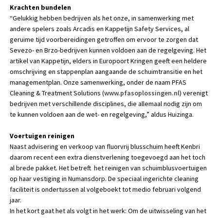
Krachten bundelen
“Gelukkig hebben bedrijven als het onze, in samenwerking met
andere spelers zoals Arcadis en Kappetijn Safety Services, al
geruime tijd voorbereidingen getroffen om ervoor te zorgen dat
Sevezo- en Brzo-bedrijven kunnen voldoen aan de regelgeving. Het
artikel van Kappetijn, elders in Europoort Kringen geeft een heldere
omschrijving en stappenplan aangaande de schuimtransitie en het
managementplan. Onze samenwerking, onder de naam PFAS
Cleaning & Treatment Solutions (
www.pfasoplossingen.nl
) verenigt
bedrijven met verschillende disciplines, die allemaal nodig zijn om
te kunnen voldoen aan de wet- en regelgeving,” aldus Huizinga.
Voertuigen reinigen
Naast advisering en verkoop van fluorvrij blusschuim heeft Kenbri
daarom recent een extra dienstverlening toegevoegd aan het toch
al brede pakket. Het betreft het reinigen van schuimblusvoertuigen
op haar vestiging in Numansdorp. De speciaal ingerichte cleaning
faciliteit is ondertussen al volgeboekt tot medio februari volgend
jaar.
In het kort gaat het als volgt in het werk: Om de uitwisseling van het