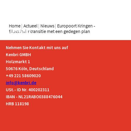
logo
logo
Home
|
Actueel
|
Nieuws
|
Europoort Kringen -
Support
Blusschuimtransitie met een gedegen plan
Nehmen Sie Kontakt mit uns auf
Kenbri GMBH
Holzmarkt 1
50676 Köln, Deutschland
+49 221 58609020
info@kenbri.de
USt.- ID Nr. 400202311
IBAN - NL21RABO0388476044
HRB 118198