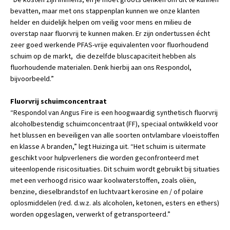
bevatten, maar met ons stappenplan kunnen we onze klanten
helder en duidelijk helpen om veilig voor mens en milieu de
overstap naar fluorvrij te kunnen maken. Er zijn ondertussen écht
zeer goed werkende PFAS-vrije equivalenten voor fluorhoudend
schuim op de markt, die dezelfde bluscapaciteit hebben als
fluorhoudende materialen. Denk hierbij aan ons Respondol,
bijvoorbeeld.”
Fluorvrij schuimconcentraat
“Respondol van Angus Fire is een hoogwaardig synthetisch fluorvrij
alcoholbestendig schuimconcentraat (FF), speciaal ontwikkeld voor
het blussen en beveiligen van alle soorten ontvlambare vloeistoffen
en klasse A branden,” legt Huizinga uit. “Het schuim is uitermate
geschikt voor hulpverleners die worden geconfronteerd met
uiteenlopende risicosituaties. Dit schuim wordt gebruikt bij situaties
met een verhoogd risico waar koolwaterstoffen, zoals oliën,
benzine, dieselbrandstof en luchtvaart kerosine en / of polaire
oplosmiddelen (red. d.w.z. als alcoholen, ketonen, esters en ethers)
worden opgeslagen, verwerkt of getransporteerd.”