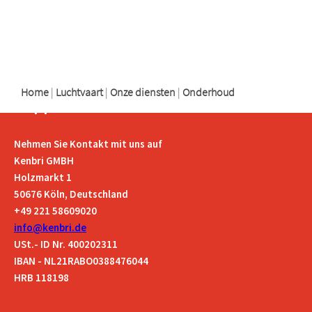
logo
logo
logo
Home
|
Luchtvaart
|
Onze diensten
|
Onderhoud
Support
Nehmen Sie Kontakt mit uns auf
Kenbri GMBH
Holzmarkt 1
50676 Köln, Deutschland
+49 221 58609020
info@kenbri.de
USt.- ID Nr. 400202311
IBAN - NL21RABO0388476044
HRB 118198