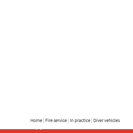
logo
logo
logo
Home
|
Fire service
|
In practice
|
Diver vehicles
Support
Kenbri