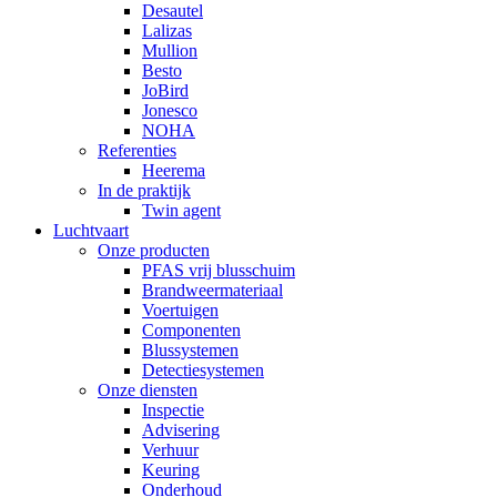
Desautel
Lalizas
Mullion
Besto
JoBird
Jonesco
NOHA
Referenties
Heerema
In de praktijk
Twin agent
Luchtvaart
Onze producten
PFAS vrij blusschuim
Brandweermateriaal
Voertuigen
Componenten
Blussystemen
Detectiesystemen
Onze diensten
Inspectie
Advisering
Verhuur
Keuring
Onderhoud