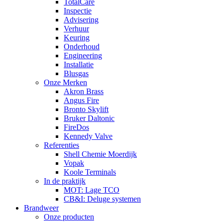
TotalCare
Inspectie
Advisering
Verhuur
Keuring
Onderhoud
Engineering
Installatie
Blusgas
Onze Merken
Akron Brass
Angus Fire
Bronto Skylift
Bruker Daltonic
FireDos
Kennedy Valve
Referenties
Shell Chemie Moerdijk
Vopak
Koole Terminals
In de praktijk
MOT: Lage TCO
CB&I: Deluge systemen
Brandweer
Onze producten