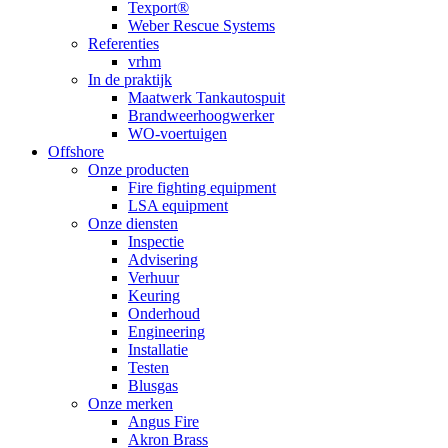
Texport®
Weber Rescue Systems
Referenties
vrhm
In de praktijk
Maatwerk Tankautospuit
Brandweerhoogwerker
WO-voertuigen
Offshore
Onze producten
Fire fighting equipment
LSA equipment
Onze diensten
Inspectie
Advisering
Verhuur
Keuring
Onderhoud
Engineering
Installatie
Testen
Blusgas
Onze merken
Angus Fire
Akron Brass