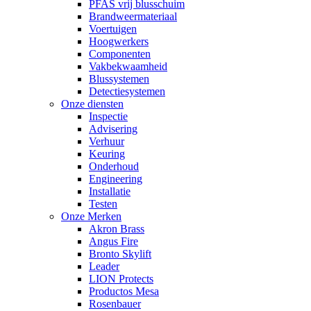
PFAS vrij blusschuim
Brandweermateriaal
Voertuigen
Hoogwerkers
Componenten
Vakbekwaamheid
Blussystemen
Detectiesystemen
Onze diensten
Inspectie
Advisering
Verhuur
Keuring
Onderhoud
Engineering
Installatie
Testen
Onze Merken
Akron Brass
Angus Fire
Bronto Skylift
Leader
LION Protects
Productos Mesa
Rosenbauer