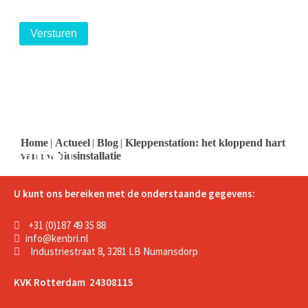
logo
logo
logo
Home
|
Actueel
|
Blog
|
Kleppenstation: het kloppend hart
Support
van uw blusinstallatie
U kunt ons bereiken met de onderstaande gegevens:
+31 (0)187 49 35 88
info@kenbri.nl
Industriestraat 8, 3281 LB Numansdorp
KVK Rotterdam 24308115