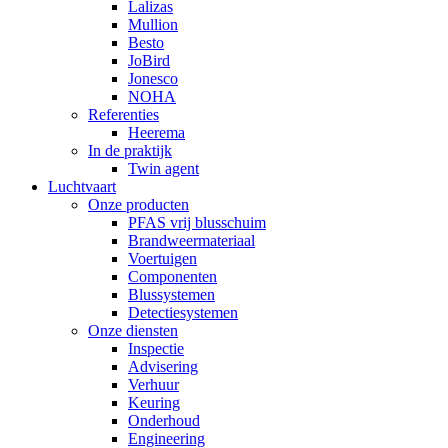
Lalizas
Mullion
Besto
JoBird
Jonesco
NOHA
Referenties
Heerema
In de praktijk
Twin agent
Luchtvaart
Onze producten
PFAS vrij blusschuim
Brandweermateriaal
Voertuigen
Componenten
Blussystemen
Detectiesystemen
Onze diensten
Inspectie
Advisering
Verhuur
Keuring
Onderhoud
Engineering