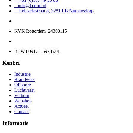
+31 (0)187 49 35 88
info@kenbri.nl
Industriestraat 8, 3281 LB Numansdorp
KVK Rotterdam 24308115
BTW 8091.11.597 B.01
Kenbri
Industrie
Brandweer
Offshore
Luchtvaart
Verhuur
Webshop
Actueel
Contact
Informatie