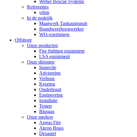
Weber Rescue Systems
Referenties
vrhm
In de praktijk
Maatwerk Tankautospuit
Brandweerhoogwerker
WO-voertuigen
Offshore
Onze producten
Fire fighting equipment
LSA equipment
Onze diensten
Inspectie
Advisering
Verhuur
Keuring
Onderhoud
Engineering
Installatie
Testen
Blusgas
Onze merken
Angus Fire
Akron Brass
Desautel