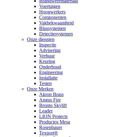
Brandweermateriaal
Voertuigen
Hoogwerkers
Componenten
Vakbekwaamheid
Blussystemen
Detectiesystemen
Onze diensten
Inspectie
Advisering
Verhuur
Keuring
Onderhoud
Engineering
Installatie
Testen
Onze Merken
Akron Brass
Angus Fire
Bronto Skylift
Leader
LION Protects
Productos Mesa
Rosenbauer
Texport®