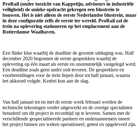
ProRail (onder toezicht van Kappetijn, adviseurs in industriële
veiligheid) de unieke opdracht gekregen een blustrein te
bouwen. Het is niet alleen de eerste Nederlandse blustrein, maar
in deze configuratie zelfs de eerste ter wereld. ProRail zal de
trein na oplevering stationeren op het emplacement aan de
Rotterdamse Waalhaven.
Een flinke klus waarbij de deadline de grootste uitdaging was. Half
december 2020 begonnen de eerste gesprekken waarbij de
oplevering op één maart als eerste en onomstotelijk vastgelegd werd.
Een deadline zoals geen ander ooit tevoren. De gesprekken en
voorbereidingen voor de trein liepen door tot half januari, waarna
het akkoord volgde. Kenbri kon aan de slag.
Van half januari tot en met de eerste week februari werden de
technische tekeningen verder uitgewerkt en de overige specialisten
benaderd om dit project in recordtijd op te leveren. Samen met de
verschillende gespecialiseerde partners en onderaannemers moest
het project binnen zes weken operationeel, getest en opgeleverd zijn.