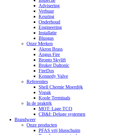
Inspectie
Advisering
Verhuur
Keuring
Onderhoud
Engineering
Installatie
Blusgas
Onze Merken
Akron Brass
Angus Fire
Bronto Skylift
Bruker Daltonic
FireDos
Kennedy Valve
Referenties
Shell Chemie Moerdijk
Vopak
Koole Terminals
In de praktijk
MOT: Lage TCO
CB&I: Deluge systemen
Brandweer
Onze producten
PFAS vrij blusschuim