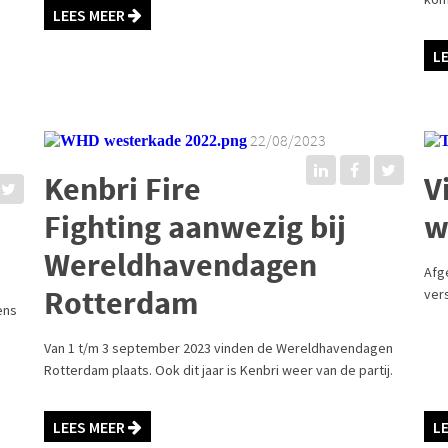
LEES MEER
L
22/08/2023
Kenbri Fire
V
Fighting aanwezig bij
w
Wereldhavendagen
Afg
Rotterdam
ver
ens
Van 1 t/m 3 september 2023 vinden de Wereldhavendagen
Rotterdam plaats. Ook dit jaar is Kenbri weer van de partij.
LEES MEER
L