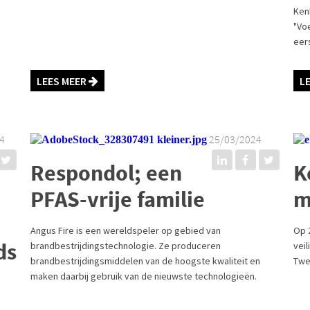
Ken
"Vo
eer
LEES MEER
L
4
25/03/2024
Respondol; een
K
PFAS-vrije familie
m
Angus Fire is een wereldspeler op gebied van
Op 
ds
brandbestrijdingstechnologie. Ze produceren
veil
brandbestrijdingsmiddelen van de hoogste kwaliteit en
Twe
maken daarbij gebruik van de nieuwste technologieën.