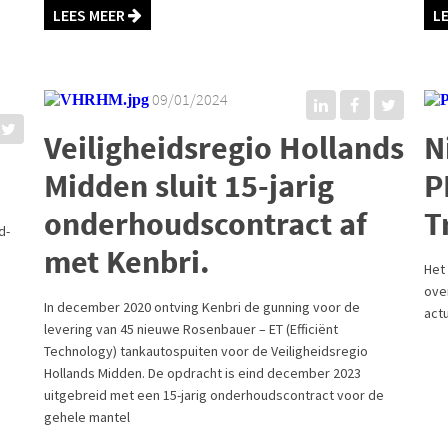
LEES MEER
L
09/01/2024
Veiligheidsregio Hollands
N
Midden sluit 15-jarig
P
onderhoudscontract af
T
d-
met Kenbri.
Het
ove
In december 2020 ontving Kenbri de gunning voor de
act
levering van 45 nieuwe Rosenbauer – ET (Efficiënt
Technology) tankautospuiten voor de Veiligheidsregio
Hollands Midden. De opdracht is eind december 2023
uitgebreid met een 15-jarig onderhoudscontract voor de
gehele mantel