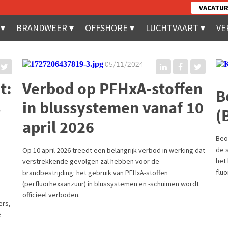
VACATUR
BRANDWEER
OFFSHORE
LUCHTVAART
VE
05/11/2024
t:
Verbod op PFHxA-stoffen
B
s
in blussystemen vanaf 10
(
april 2026
Beo
de 
Op 10 april 2026 treedt een belangrijk verbod in werking dat
het
verstrekkende gevolgen zal hebben voor de
fluo
brandbestrijding: het gebruik van PFHxA-stoffen
(perfluorhexaanzuur) in blussystemen en -schuimen wordt
officieel verboden.
ers,
e