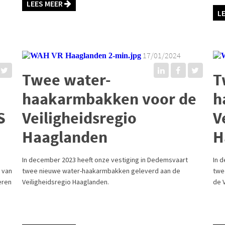
LEES MEER
L
17/01/2024
Twee water-
T
haakarmbakken voor de
h
S
Veiligheidsregio
V
Haaglanden
H
In december 2023 heeft onze vestiging in Dedemsvaart
In 
t van
twee nieuwe water-haakarmbakken geleverd aan de
twe
eren
Veiligheidsregio Haaglanden.
de 