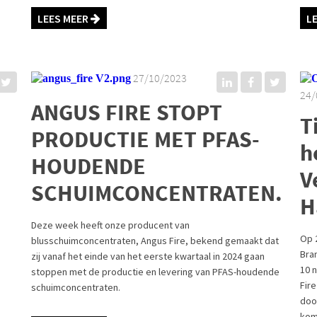
LEES MEER
L
27/10/2023
24/
ANGUS FIRE STOPT
T
PRODUCTIE MET PFAS-
h
HOUDENDE
V
SCHUIMCONCENTRATEN.
H
Deze week heeft onze producent van
Op 
blusschuimconcentraten, Angus Fire, bekend gemaakt dat
Bra
zij vanaf het einde van het eerste kwartaal in 2024 gaan
10 
stoppen met de productie en levering van PFAS-houdende
Fir
schuimconcentraten.
door
kom