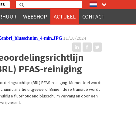
ES
RHUUR
WEBSHOP
ACTUEEL
CONTACT
11/10/2024
eoordelingsrichtlijn
BRL) PFAS-reiniging
ordelingsrichtlijn (BRL) PFAS-reiniging. Momenteel wordt
schuimtransitie uitgevoerd. Binnen deze transitie wordt
 huidige fluorhoudend blusschuim vervangen door een
rvrij variant.