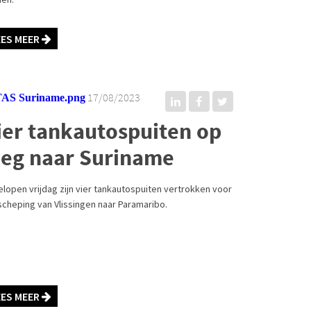
EES MEER
17/08/2023
ier tankautospuiten op
eg naar Suriname
elopen vrijdag zijn vier tankautospuiten vertrokken voor
scheping van Vlissingen naar Paramaribo.
EES MEER