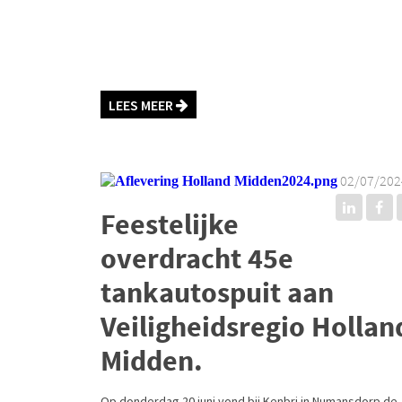
LEES MEER
02/07/202
Feestelijke
overdracht 45e
tankautospuit aan
Veiligheidsregio Hollan
Midden.
Op donderdag 20 juni vond bij Kenbri in Numansdorp de