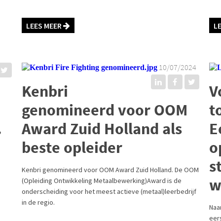
LEES MEER
L
10/07/2024
Kenbri
V
genomineerd voor OOM
t
.
Award Zuid Holland als
E
beste opleider
o
s
Kenbri genomineerd voor OOM Award Zuid Holland. De OOM
w
(Opleiding Ontwikkeling Metaalbewerking)Award is de
onderscheiding voor het meest actieve (metaal)leerbedrijf
in de regio.
Naa
eer