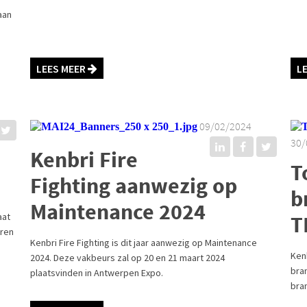
aan
LEES MEER
L
09/02/2024
30/
Kenbri Fire
T
Fighting aanwezig op
b
Maintenance 2024
aat
T
oren
Kenbri Fire Fighting is dit jaar aanwezig op Maintenance
Kenb
2024. Deze vakbeurs zal op 20 en 21 maart 2024
bra
plaatsvinden in Antwerpen Expo.
bra