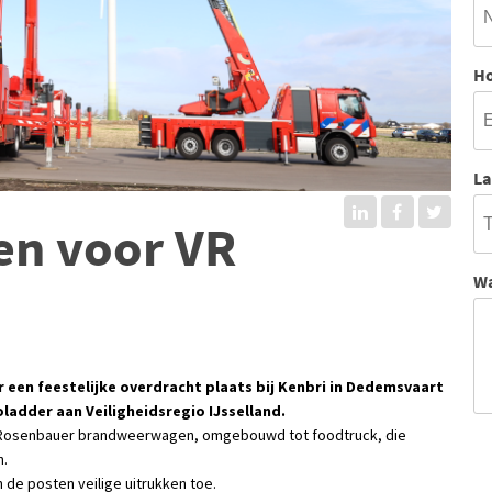
Ho
La
en voor VR
Wa
 een feestelijke overdracht plaats bij Kenbri in Dedemsvaart
adder aan Veiligheidsregio IJsselland.
e Rosenbauer brandweerwagen, omgebouwd tot foodtruck, die
n.
de posten veilige uitrukken toe.