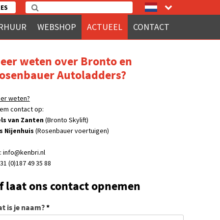
ES
RHUUR
WEBSHOP
ACTUEEL
CONTACT
eer weten over Bronto en
osenbauer Autoladders?
er weten?
em contact op:
ls van Zanten
(Bronto Skylift)
s Nijenhuis
(Rosenbauer voertuigen)
: info@kenbri.nl
31 (0)187 49 35 88
f laat ons contact opnemen
t is je naam?
*