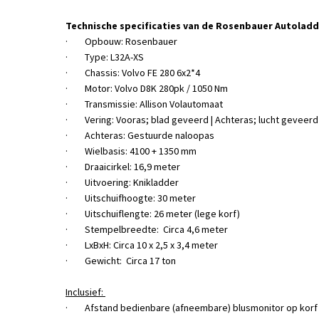
Technische specificaties van de Rosenbauer Autoladd
· Opbouw: Rosenbauer
· Type: L32A-XS
· Chassis: Volvo FE 280 6x2*4
· Motor: Volvo D8K 280pk / 1050 Nm
· Transmissie: Allison Volautomaat
· Vering: Vooras; blad geveerd | Achteras; lucht geveerd
· Achteras: Gestuurde naloopas
· Wielbasis: 4100 + 1350 mm
· Draaicirkel: 16,9 meter
· Uitvoering: Knikladder
· Uitschuifhoogte: 30 meter
· Uitschuiflengte: 26 meter (lege korf)
· Stempelbreedte: Circa 4,6 meter
· LxBxH: Circa 10 x 2,5 x 3,4 meter
· Gewicht: Circa 17 ton
Inclusief:
· Afstand bedienbare (afneembare) blusmonitor op korf r