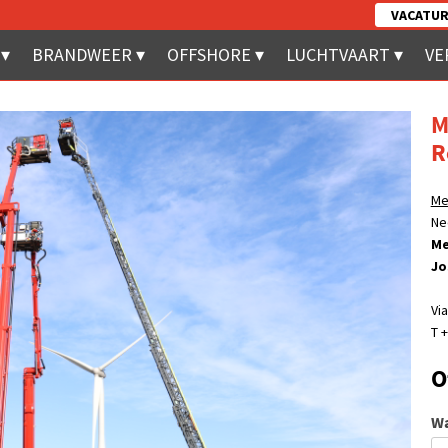
VACATUR
BRANDWEER
OFFSHORE
LUCHTVAART
VE
M
R
Me
Ne
Me
Jo
Via
T +
O
Wa