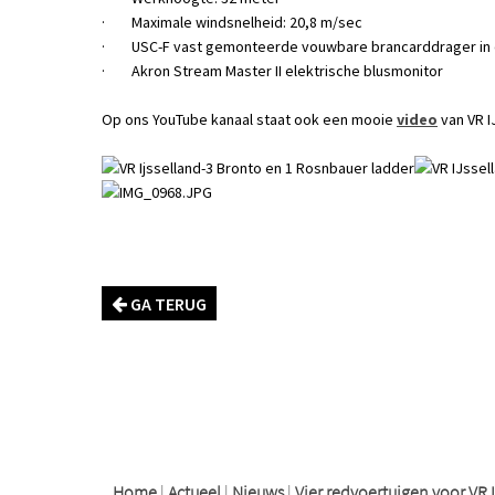
· Maximale windsnelheid: 20,8 m/sec
· USC-F vast gemonteerde vouwbare brancarddrager in 
· Akron Stream Master II elektrische blusmonitor
Op ons YouTube kanaal staat ook een mooie
video
van VR I
GA TERUG
logo
logo
logo
Home
|
Actueel
|
Nieuws
|
Vier redvoertuigen voor VR 