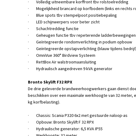
· Volledig uitneembare korffront tbv rolstoelredding
· Mogelijkheid brancard op korfbodem (links en rechts r
· Blue spots tbv stempelpoot positiebepaling
· LED schijnwerpers voor beter zicht
· Schachtredding functie
· Geheugen functie tbv repeterende ladderbewegingen
· Geïntegreerde rondomverlichting in podium opbouw
· Geïntegreerde opstapverlichting (blauw tijdens bedrijf, 
· OmniVue 360° Birdview Systeem
· RettBox Air walstroomaansluiting
· Hydraulisch aangedreven 9 kVA generator
Bronto Skylift F32 RPX
De drie geleverde brandweerhoogwerkers gaan dienst doe
beschikken over een maximale werkhoogte van 32 meter, een
kg korfbelasting).
· Chassis: Scania P320 6x2 met gestuurde naloop-as
· Opbouw: Bronto Skylift F 32 RPX
· Hydraulische generator: 6,5 KVA IP55
· Werkhoogte: 32 meter