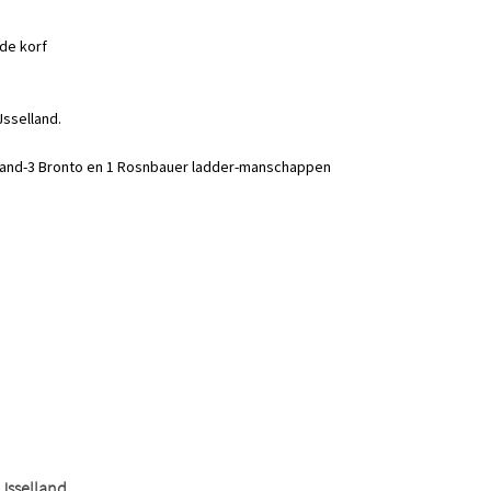
de korf
Jsselland.
IJsselland