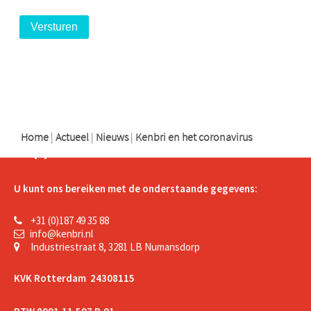
logo
logo
logo
Home
|
Actueel
|
Nieuws
|
Kenbri en het coronavirus
Support
U kunt ons bereiken met de onderstaande gegevens:
+31 (0)187 49 35 88
info@kenbri.nl
Industriestraat 8, 3281 LB Numansdorp
KVK Rotterdam 24308115