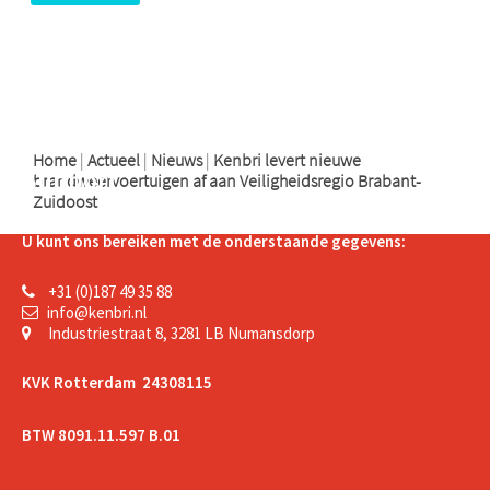
logo
logo
logo
Home
|
Actueel
|
Nieuws
|
Kenbri levert nieuwe
Support
brandweervoertuigen af aan Veiligheidsregio Brabant-
Zuidoost
U kunt ons bereiken met de onderstaande gegevens:
+31 (0)187 49 35 88
info@kenbri.nl
Industriestraat 8, 3281 LB Numansdorp
KVK Rotterdam 24308115
BTW 8091.11.597 B.01