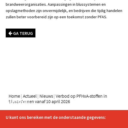
brandweerorganisaties. Aanpassingen in blussystemen en
opslagmethoden zijn onvermijdelijk, en bedrijven die tijdig handelen
zullen beter voorbereid zijn op een toekomst zonder PFAS.
GA TERUG
logo
logo
logo
Home
|
Actueel
|
Nieuws
|
Verbod op PFHxA-stoffen in
Support
blussystemen vanaf 10 april 2026
U kunt ons bereiken met de onderstaande gegevens: