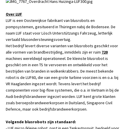
Over LUF
LUF is een Oostenrijkse fabrikant van blusrobots en
pompsystemen, gesitueerd in Thüringen nabij de Bodensee. De
naam LUF staat voor Lösch Unterstützungs Fahrzeug, letterlijk
vertaald blusondersteuningsvoertuig.
Het bedrijf levert diverse varianten van blusrobots geschikt voor
alle vormen van brandbestrijding, inmiddels zijn er ruim
720
machines wereldwijd operationeel. De kleinste blusrobot is
geschikt om in een TS te vervoeren en ontwikkeld voor het
bestrijden van branden in wolkenkrabbers. De meest bekende
robot is de LUF60, die van een grote turbine voorzien is en o.a. bij
VR Haaglanden ingezet wordt. Tevens levert het bedrijf
componenten voor big-flow systemen, die o.a. in Vietnam in bij de
Audi bedrijfsbrandweer ingezet worden. LUF kent grote klanten
zoals beroepsbrandweerkorpsen in Duitsland, Singapore Civil
Defence, maar ook bedrijfsbrandweerkorpsen.
Volgende blusrobots zijn standaard:
- LUF micro (kleine robot, past in een Tankautospuit, bedoeld voor