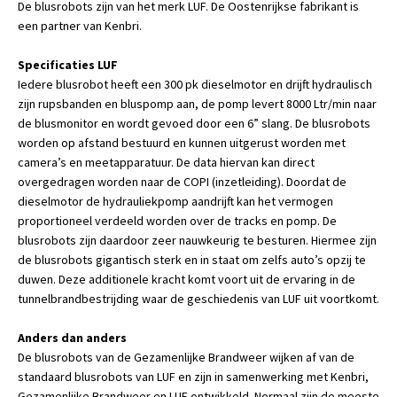
De blusrobots zijn van het merk LUF. De Oostenrijkse fabrikant is
een partner van Kenbri.
Specificaties LUF
Iedere blusrobot heeft een 300 pk dieselmotor en drijft hydraulisch
zijn rupsbanden en bluspomp aan, de pomp levert 8000 Ltr/min naar
de blusmonitor en wordt gevoed door een 6” slang. De blusrobots
worden op afstand bestuurd en kunnen uitgerust worden met
camera’s en meetapparatuur. De data hiervan kan direct
overgedragen worden naar de COPI (inzetleiding). Doordat de
dieselmotor de hydrauliekpomp aandrijft kan het vermogen
proportioneel verdeeld worden over de tracks en pomp. De
blusrobots zijn daardoor zeer nauwkeurig te besturen. Hiermee zijn
de blusrobots gigantisch sterk en in staat om zelfs auto’s opzij te
duwen. Deze additionele kracht komt voort uit de ervaring in de
tunnelbrandbestrijding waar de geschiedenis van LUF uit voortkomt.
Anders dan anders
De blusrobots van de Gezamenlijke Brandweer wijken af van de
standaard blusrobots van LUF en zijn in samenwerking met Kenbri,
Gezamenlijke Brandweer en LUF ontwikkeld. Normaal zijn de meeste