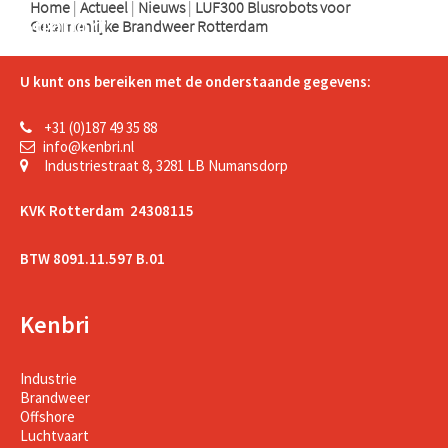
Home
|
Actueel
|
Nieuws
|
LUF300 Blusrobots voor
Support
Gezamenlijke Brandweer Rotterdam
U kunt ons bereiken met de onderstaande gegevens:
+31 (0)187 49 35 88
info@kenbri.nl
Industriestraat 8, 3281 LB Numansdorp
KVK Rotterdam 24308115
BTW 8091.11.597 B.01
Kenbri
Industrie
Brandweer
Offshore
Luchtvaart