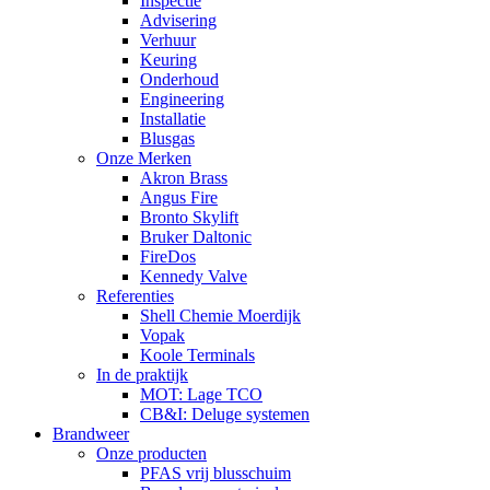
Inspectie
Advisering
Verhuur
Keuring
Onderhoud
Engineering
Installatie
Blusgas
Onze Merken
Akron Brass
Angus Fire
Bronto Skylift
Bruker Daltonic
FireDos
Kennedy Valve
Referenties
Shell Chemie Moerdijk
Vopak
Koole Terminals
In de praktijk
MOT: Lage TCO
CB&I: Deluge systemen
Brandweer
Onze producten
PFAS vrij blusschuim