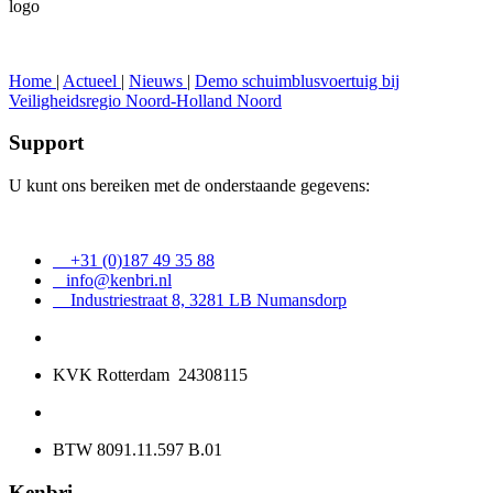
logo
Home
|
Actueel
|
Nieuws
|
Demo schuimblusvoertuig bij
Veiligheidsregio Noord-Holland Noord
Support
U kunt ons bereiken met de onderstaande gegevens:
+31 (0)187 49 35 88
info@kenbri.nl
Industriestraat 8, 3281 LB Numansdorp
KVK Rotterdam 24308115
BTW 8091.11.597 B.01
Kenbri