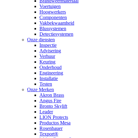
Brandweermateriaal
Voertuigen
Hoogwerkers
Componenten
Vakbekwaamheid
Blussystemen
Detectiesystemen
Onze diensten
Inspectie
Advisering
Verhuur
Keuring
Onderhoud
Engineering
Installatie
Testen
Onze Merken
Akron Brass
Angus Fire
Bronto Skylift
Leader
LION Protects
Productos Mesa
Rosenbauer
Texport®