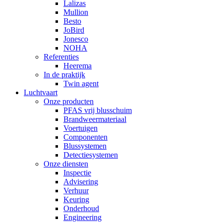
Lalizas
Mullion
Besto
JoBird
Jonesco
NOHA
Referenties
Heerema
In de praktijk
Twin agent
Luchtvaart
Onze producten
PFAS vrij blusschuim
Brandweermateriaal
Voertuigen
Componenten
Blussystemen
Detectiesystemen
Onze diensten
Inspectie
Advisering
Verhuur
Keuring
Onderhoud
Engineering