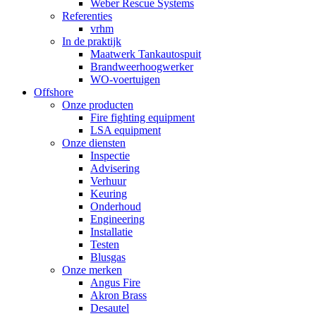
Weber Rescue Systems
Referenties
vrhm
In de praktijk
Maatwerk Tankautospuit
Brandweerhoogwerker
WO-voertuigen
Offshore
Onze producten
Fire fighting equipment
LSA equipment
Onze diensten
Inspectie
Advisering
Verhuur
Keuring
Onderhoud
Engineering
Installatie
Testen
Blusgas
Onze merken
Angus Fire
Akron Brass
Desautel