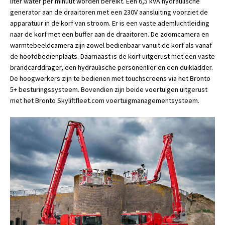
liter water per minuut worden bereikt. Een 6,5 kVA hydraulische
generator aan de draaitoren met een 230V aansluiting voorziet de
apparatuur in de korf van stroom. Er is een vaste ademluchtleiding
naar de korf met een buffer aan de draaitoren. De zoomcamera en
warmtebeeldcamera zijn zowel bedienbaar vanuit de korf als vanaf
de hoofdbedienplaats. Daarnaast is de korf uitgerust met een vaste
brandcarddrager, een hydraulische personenlier en een duikladder.
De hoogwerkers zijn te bedienen met touchscreens via het Bronto
5+ besturingssysteem. Bovendien zijn beide voertuigen uitgerust
met het Bronto Skyliftfleet.com voertuigmanagementsysteem.