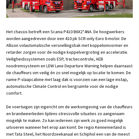
Het chassis betreft een Scania P410 B6X2*4NA. De hoogwerkers
worden aangedreven door een 410 pk SCR-only Euro 6-motor. De
Allison volautomatische versnellingsbak met koppelomvormer en
retarder zorgen voor de nodige koppelvergroting en acceleratie.
Veiligheidssystemen zoals ESP, tractiecontrole, AEB
noodremsysteem en LDW Lane Departure Warning helpen daarnaast
de chauffeurs om veilig én zo snel mogelijk op locatie te komen. De
ruime P-slaapcabine met laag dak is voorzien van een lage instap,
automatische Climate Control en bergruimte voor de nodige
comfort.
De voertuigen zijn ingericht om de werkomgeving van de chauffeurs
en brandweerlieden tijdens stressvolle situaties zo aangenaam
mogelijk te maken. Zo kan iedereen zijn werk zo goed mogelijk
uitvoeren wanneer het erop aan komt. De regio Kennemerland is
met Tata Steel, het Noordzeekanaal en Schiphol een van de meest