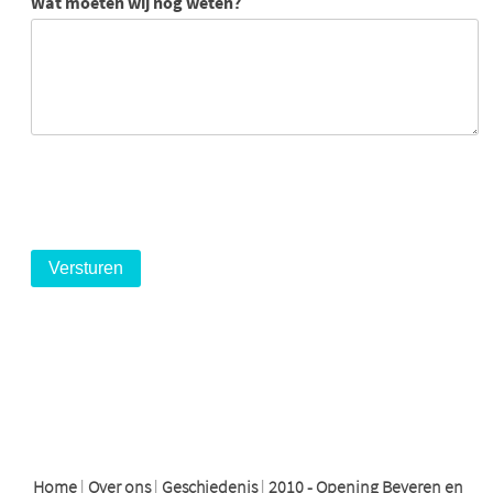
Wat moeten wij nog weten?
logo
logo
logo
Home
|
Over ons
|
Geschiedenis
|
2010 - Opening Beveren en