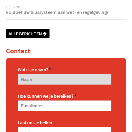
15/05/2018
Voldoet uw blussysteem aan wet- en regelgeving?
ALLE BERICHTEN
Contact
Wat is je naam?
*
Hoe kunnen we je bereiken?
*
Laat ons je bellen