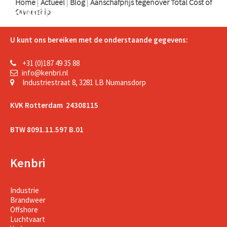
Home
|
Actueel
|
Blog
|
Aanschafprijs tegenover Total Cost of
Support
Ownership
U kunt ons bereiken met de onderstaande gegevens:
+31 (0)187 49 35 88
info@kenbri.nl
Industriestraat 8, 3281 LB Numansdorp
KVK Rotterdam 24308115
BTW 8091.11.597 B.01
Kenbri
Industrie
Brandweer
Offshore
Luchtvaart